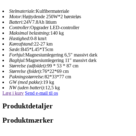
Stelmateriale:
Kulfibermateriale
Motor:
Højtydende 250W*2 børsteløs
Batteri:
24V7.8Ah litium
Controller:
Opgrader LED-controller
Maksimal belastning:
140 kg
Hastighed:
0-8 km/t
Køreafstand:
22-27 km
Sæde:
B45*L45*T5cm
Forhjul:
Magnesiumlegering 6,5" massivt dæk
Baghjul:
Magnesiumlegering 11" massivt dæk
Størrelse (udfoldet):
99 * 53 * 87 cm
Størrelse (foldet):
76*22*69 cm
Pakningsstørrelse:
82*33*77 cm
GW (med pakke):
19 kg
NW (uden batteri):
12,5 kg
Læg i kurv
Send e-mail til os
Produktdetaljer
Produktmærker