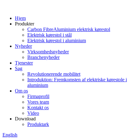
Hjem
Produkter
Carbon FibreAluminium elektrisk kørestol
Elektrisk kørestol i stål
Elektrisk kørestol i aluminium
Nyheder
Virksomhedsnyheder
Branchenyheder
Tjenester
Sag
Revolutionerende mobilitet
Introduktion: Fremkomsten af ​​elektriske kørestole i
aluminium
Om os
Firmaprofil
Vores team
Kontakt os
Video
Download
Produktark
English