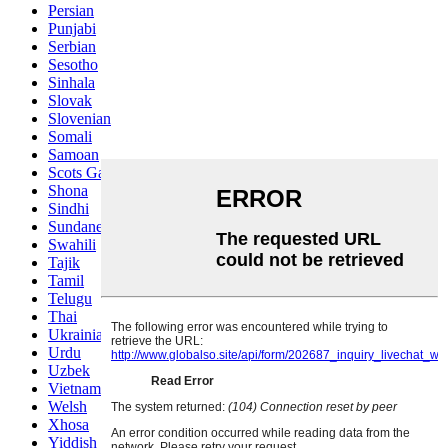
Persian
Punjabi
Serbian
Sesotho
Sinhala
Slovak
Slovenian
Somali
Samoan
Scots Gaelic
Shona
Sindhi
Sundanese
Swahili
Tajik
Tamil
Telugu
Thai
Ukrainian
Urdu
Uzbek
Vietnamese
Welsh
Xhosa
Yiddish