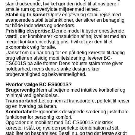
slankt udseende, hvilket gør den ideel til at navigere i
smalle rum og overfyldte miljøer med lethed.
Stabil og fri kørsel:
Oplev en jævn og stabil rejse med
avancerede stabilitetsfunktioner, der sikrer en behagelig
tur både indendørs og udendørs.
Prisbillig ekspertise:
Denne model tilbyder enestående
værdi, der kombinerer konstruktion af høj kvalitet med en
meget konkurrencedygtig pris, hvilket gør den til et
økonomisk valg for alle.
Uanset om du har brug for en pålidelig kørestol til daglig
brug eller en alsidig mobilitetsløsning, leverer BC-
ES6001S på alle fronter. Dens robuste stålramme giver
holdbarhed, mens dens slanke design sikrer
brugervenlighed og bekvemmelighed.
Hvorfor vælge BC-ES6001S?
Brugervenlig:
Nem at betjene med intuitive kontroller og
minimal vedligeholdelse.
Transportabel:
Let og nem at transportere, perfekt til rejser
og en hverdag på farten.
Komfortabel:
Ergonomisk designede sæder og justerbare
funktioner for personlig komfort.
Opgrader din mobilitet med BC-ES6001S elektrisk
kørestol i stål, og nyd den perfekte kombination af stil,
stabilitet og besparelser. Bestil nu, og tag det første skridt