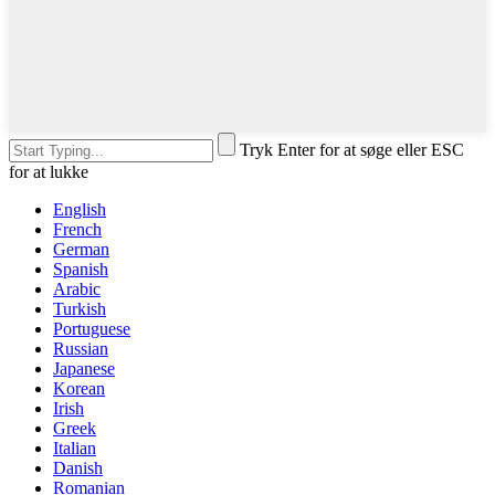
Tryk Enter for at søge eller ESC
for at lukke
English
French
German
Spanish
Arabic
Turkish
Portuguese
Russian
Japanese
Korean
Irish
Greek
Italian
Danish
Romanian