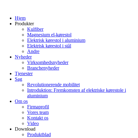
Hjem
Produkter
Kulfiber
Magnesium el-kørestol
Elektrisk kørestol i aluminium
Elektrisk kørestol i stål
Andre
Nyheder
Virksomhedsnyheder
Branchenyheder
Tjenester
Sag
Revolutionerende mobilitet
Introduktion: Fremkomsten af ​​elektriske kørestole i
aluminium
Om os
Firmaprofil
Vores team
Kontakt os
Video
Download
Produktblad