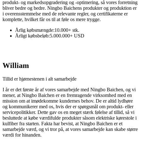
produkt- og markedsopgradering og -optimering, så vores forretning
bliver bedre og bedre. Ningbo Baichens produkter og produktion er
i overensstemmelse med de relevante regler, og certifikaterne er
komplette, hvilket får os til at føle os mere trygge.
Årlig købsmængde:
10.000+ stk.
Årligt købsbeløb:
5.000.000+ USD
William
Tillid er hjørnestenen i alt samarbejde
I år er det første år af vores samarbejde med Ningbo Baichen, og vi
mener, at Ningbo Baichen er en fremragende virksomhed med en
mission om at imødekomme kundernes behov. De er altid lydhøre
og kommunikerer med os, hvis der er spørgsmål om produkt- eller
servicepolitikker. Dette gav os en meget stærk følelse af tillid, så vi
besluttede at købe værdifulde produkter såsom elektriske kørestole i
kulfiber fra starten. Fakta har bevist, at Ningbo Baichen er et
samarbejde værd, og vi tror på, at vores samarbejde kan skabe større
værdi for hinanden.