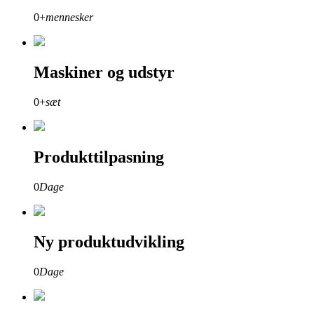
0
+
mennesker
Maskiner og udstyr
0
+
sæt
Produkttilpasning
0
Dage
Ny produktudvikling
0
Dage