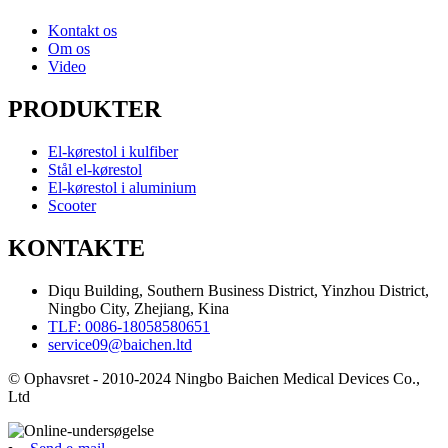
Kontakt os
Om os
Video
PRODUKTER
El-kørestol i kulfiber
Stål el-kørestol
El-kørestol i aluminium
Scooter
KONTAKTE
Diqu Building, Southern Business District, Yinzhou District,
Ningbo City, Zhejiang, Kina
TLF: 0086-18058580651
service09@baichen.ltd
© Ophavsret - 2010-2024 Ningbo Baichen Medical Devices Co.,
Ltd