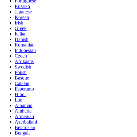
Portuguese
Russian
Japanese
Korean
Irish
Greek
Italian
Danish
Romanian
Indonesian
Czech
Afrikaans
Swedish
Polish
Basque
Catalan
Esperanto
Hindi
Lao
Albanian
Amharic
Armenian
Azerbaijani
Belarusian
Bengali