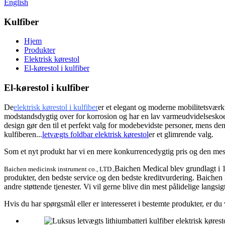
English
Kulfiber
Hjem
Produkter
Elektrisk kørestol
El-kørestol i kulfiber
El-kørestol i kulfiber
De
elektrisk kørestol i kulfiber
er et elegant og moderne mobilitetsværktø
modstandsdygtig over for korrosion og har en lav varmeudvidelseskoeff
design gør den til et perfekt valg for modebevidste personer, mens den
kulfiberen...
letvægts foldbar elektrisk kørestol
er et glimrende valg.
Som et nyt produkt har vi en mere konkurrencedygtig pris og den mest
Baichen Medical blev grundlagt i 1
Baichen medicinsk instrument co., LTD.
,
produkter, den bedste service og den bedste kreditvurdering. Baichen M
andre støttende tjenester. Vi vil gerne blive din mest pålidelige langsig
Hvis du har spørgsmål eller er interesseret i bestemte produkter, er du