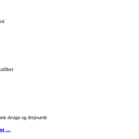
m ...