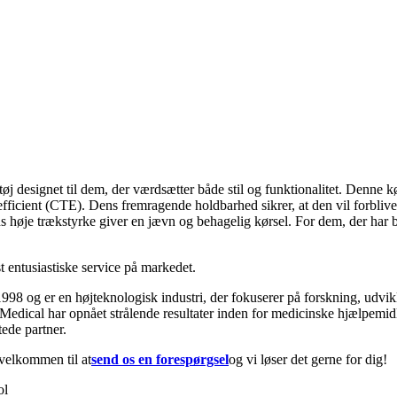
j designet til dem, der værdsætter både stil og funktionalitet. Denne kø
icient (CTE). Dens fremragende holdbarhed sikrer, at den vil forblive e
s høje trækstyrke giver en jævn og behagelig kørsel. For dem, der har br
 entusiastiske service på markedet.
998 og er en højteknologisk industri, der fokuserer på forskning, udvikl
edical har opnået strålende resultater inden for medicinske hjælpemidler
tede partner.
 velkommen til at
send os en forespørgsel
og vi løser det gerne for dig!