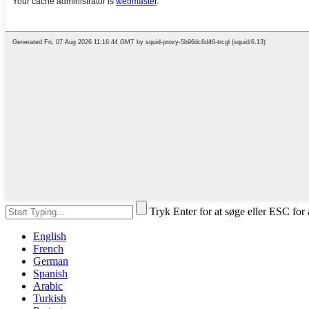
Tryk Enter for at søge eller ESC for 
English
French
German
Spanish
Arabic
Turkish