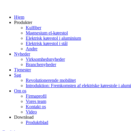
Hjem
Produkter
Kulfiber
Magnesium el-kørestol
Elektrisk kørestol i aluminium
Elektrisk kørestol i stål
Andre
Nyheder
Virksomhedsnyheder
Branchenyheder
Tjenester
Sag
Revolutionerende mobilitet
Introduktion: Fremkomsten af ​​elektriske kørestole i alu
Om os
Firmaprofil
Vores team
Kontakt os
Video
Download
Produktblad