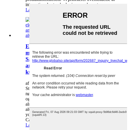
internationale standarder i vores eksportproces...
Læs mere
En omfattende gennemgang af
materialer til elektriske kørestole:
Sammenligning og
anvendelsesscenarier for stel af
kulfiber, aluminiumslegering og stål
af admin den 25-09-11
Stelmaterialet på en elektrisk kørestol er en
nøglefaktor, der påvirker dens vægt, holdbarhed
og brugeroplevelse. I øjeblikket omfatter
almindelige materialer på markedet kulfiber,
aluminiumslegering og stålstel, hver med unikke
ydeevneegenskaber og anvendelsesområder.
Ca...
Læs mere