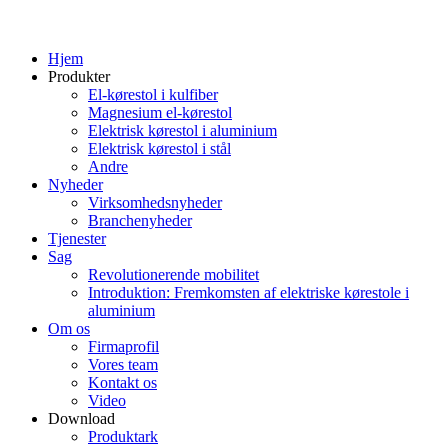
Hjem
Produkter
El-kørestol i kulfiber
Magnesium el-kørestol
Elektrisk kørestol i aluminium
Elektrisk kørestol i stål
Andre
Nyheder
Virksomhedsnyheder
Branchenyheder
Tjenester
Sag
Revolutionerende mobilitet
Introduktion: Fremkomsten af ​​elektriske kørestole i
aluminium
Om os
Firmaprofil
Vores team
Kontakt os
Video
Download
Produktark