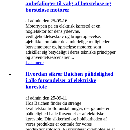
anbefalinger til valg af børsteløse og
børsteløse motorer
af admin den 25-09-16
Motortypen på en elektrisk kørestol er en
nøglefaktor for dens ydeevne,
vedligeholdelseskrav og brugeroplevelse. I
øjeblikket omfatter de almindelige muligheder
børstemotorer og børsteløse motorer, som
adskiller sig betydeligt i deres tekniske principper
og anvendelsesscenarier....
Læs mere
Hvordan sikrer Baichen pålidelighed
i alle forsendelser af elektriske
kørestole
af admin den 25-09-11
Hos Baichen finder du strenge
kvalitetskontrolforanstaltninger, der garanterer
pålidelighed i alle forsendelser af elektriske
kørestole. Din sikkerhed og holdbarheden af ​​
vores produkter er centrale for vores
produktionsfilosofi. Vi prioriterer overholdelse af