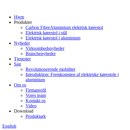
Hjem
Produkter
Carbon FibreAluminium elektrisk kørestol
Elektrisk kørestol i stål
Elektrisk kørestol i aluminium
Nyheder
Virksomhedsnyheder
Branchenyheder
Tjenester
Sag
Revolutionerende mobilitet
Introduktion: Fremkomsten af ​​elektriske kørestole i
aluminium
Om os
Firmaprofil
Vores team
Kontakt os
Video
Download
Produktark
English