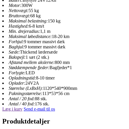
Batteri:
Blysyre 24V12Ah
Motor:
300W
Nettovægt:
55 kg
Bruttovægt:
68 kg
Maksimal belastning:
150 kg
Hastighed:
6-8 km/t
Min. drejeradius:
1,1 m
Maksimal løbedistance:
18-20 km
Forhjul:
9 tommer massivt dæk
Baghjul:
9 tommer massivt dæk
Sæde:
Thickend lædersæde
Bakspejl:
1 sæt (2 stk.)
Afstand mellem akslerne:
800 mm
Støddæmpende fjeder:
Bagfjeder*1
Forlygte:
LED
Opladningstid:
8-10 timer
Oplader:
24V2A
Størrelse (LxBxH):
1120*540*900mm
Pakningsstørrelse:
113*53*56 cm
Antal / 20 fod:
88 stk.
Antal / 40 fod:
176 stk.
Læg i kurv
Send e-mail til os
Produktdetaljer